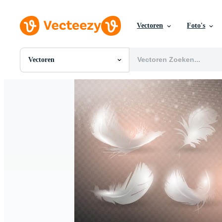
Vectoren
Foto's
Vectoren
Alle Afbeeldingen
Foto's
PNGs
PSDs
SVGs
Sjablonen
Vectoren
Videos
Motion graphics
Redactionele Afbeeldingen
Redactionele Evenementen