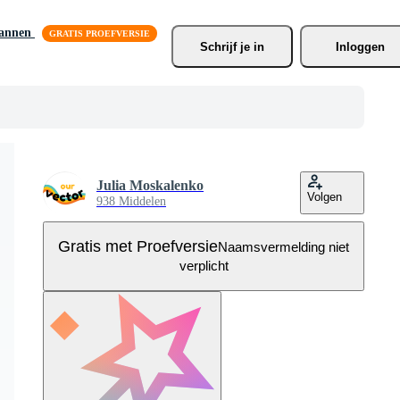
lannen
Schrijf je
 in
Inloggen
Julia Moskalenko
Volgen
938 Middelen
Gratis met Proefversie
Naamsvermelding niet
verplicht