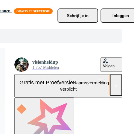
lannen
Schrijf je
 in
Inloggen
visionheldup
Volgen
1.757 Middelen
Gratis met Proefversie
Naamsvermelding niet
verplicht