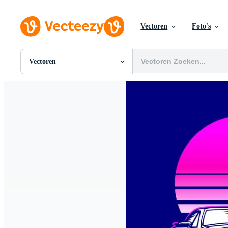
Vectoren
Foto's
Vectoren
Alle Afbeeldingen
Foto's
PNGs
PSDs
SVGs
Sjablonen
Vectoren
Videos
Motion graphics
Redactionele Afbeeldingen
Redactionele Evenementen