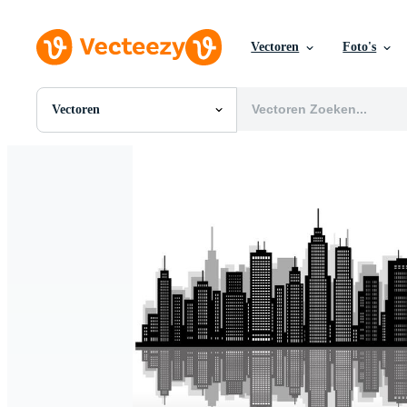
Vectoren
Foto's
Vectoren
Alle Afbeeldingen
Foto's
PNGs
PSDs
SVGs
Sjablonen
Vectoren
Videos
Motion graphics
Redactionele Afbeeldingen
Redactionele Evenementen