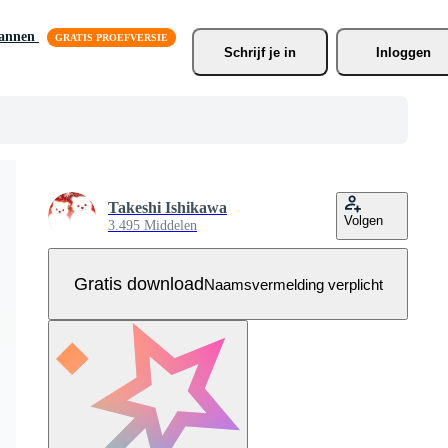
lannen
Schrijf je
 in
Inloggen
Takeshi Ishikawa
Volgen
3.495 Middelen
Gratis download
Naamsvermelding verplicht