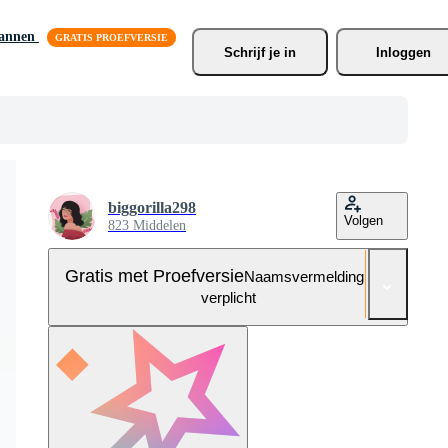
lannen
Schrijf je
 in
Inloggen
biggorilla298
Volgen
823 Middelen
Gratis met Proefversie
Naamsvermelding niet
verplicht