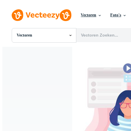
Vectoren
Foto's
Vectoren
Alle Afbeeldingen
Foto's
PNGs
PSDs
SVGs
Sjablonen
Vectoren
Videos
Motion graphics
Redactionele Afbeeldingen
Redactionele Evenementen