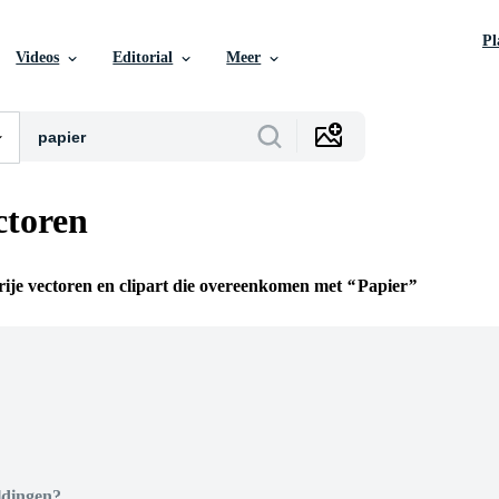
P
Videos
Editorial
Meer
ctoren
rije vectoren en clipart die overeenkomen met
Papier
n
ldingen?