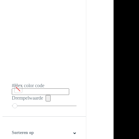
#Hex color code
Drempelwaarde
Sorteren op