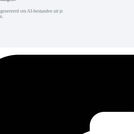
egenereerd om AI-bestanden uit je
n.