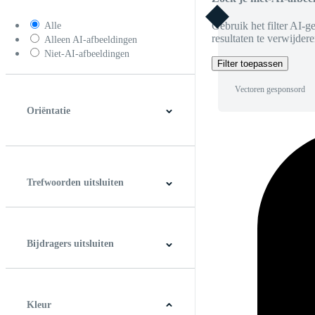
Gebruik het filter AI-g
Alle
resultaten te verwijdere
Alleen AI-afbeeldingen
Niet-AI-afbeeldingen
Filter toepassen
Vectoren gesponsord
Oriëntatie
Horizontaal
Verticaal
Vierkant
Panoramic
Trefwoorden uitsluiten
Bijdragers uitsluiten
Kleur