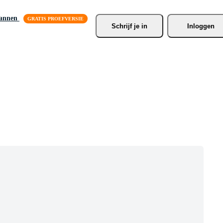
lannen
Schrijf je
 in
Inloggen