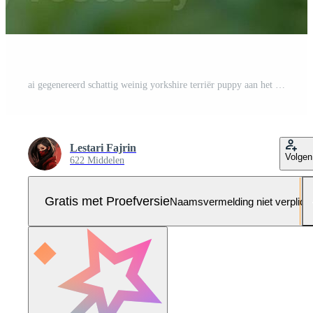
ai gegenereerd schattig weinig yorkshire terriër puppy aan het liegen Aan de groen gras Pro Foto
Lestari Fajrin
Volgen
622 Middelen
Gratis met Proefversie
Naamsvermelding niet verplich