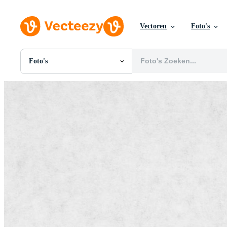
Vectoren
Foto's
Foto's
Alle Afbeeldingen
Foto's
PNGs
PSDs
SVGs
Sjablonen
Vectoren
Videos
Motion graphics
Redactionele Afbeeldingen
Redactionele Evenementen