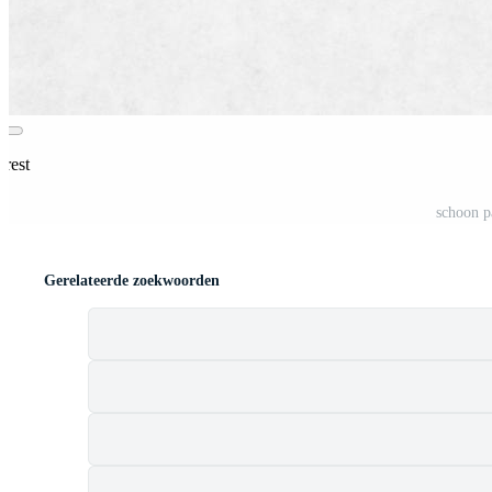
erest
schoon p
Gerelateerde zoekwoorden