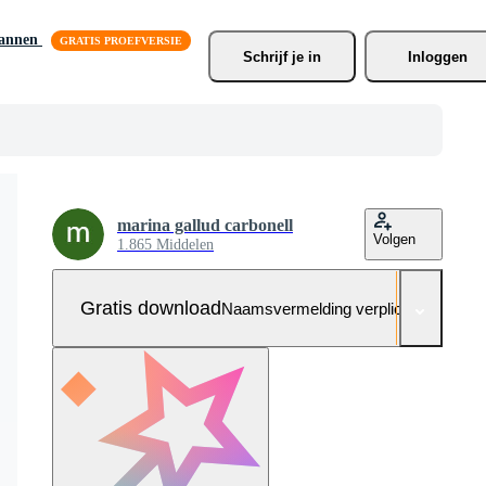
lannen
Schrijf je
 in
Inloggen
marina gallud carbonell
Volgen
1.865 Middelen
Gratis download
Naamsvermelding verplicht