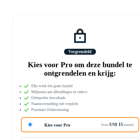
Vergrendeld
Kies voor Pro om deze bundel te
ontgrendelen en krijg:
Elke week één gratis bundel
Miljoenen aan afbeeldingen en video's
Onbeperkte downloads
Naamsvermelding niet verplicht
Prioritaire Ondersteuning
US$ 15
from
/maand
Kies voor Pro