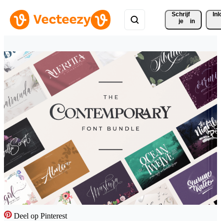
Schrijf 
In
je
in
Deel op Pinterest