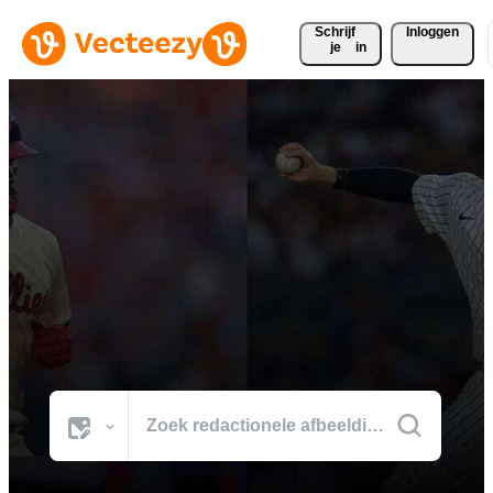
Schrijf 
Inloggen
je
in
Blader door MLB foto's
De beste beelden ter wereld van de bepalende momenten van MLB.
Alle Afbeeldingen
Foto's