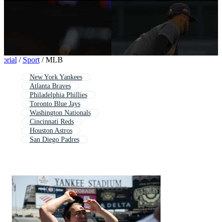
PNGs
PSDs
SVGs
Sjablonen
Vectoren
Videos
Motion graphics
Redactionele Afbeeldingen
torial
/
Sport
/
MLB
Redactionele Evenementen
New York Yankees
Atlanta Braves
Philadelphia Phillies
Toronto Blue Jays
Washington Nationals
Cincinnati Reds
Houston Astros
San Diego Padres