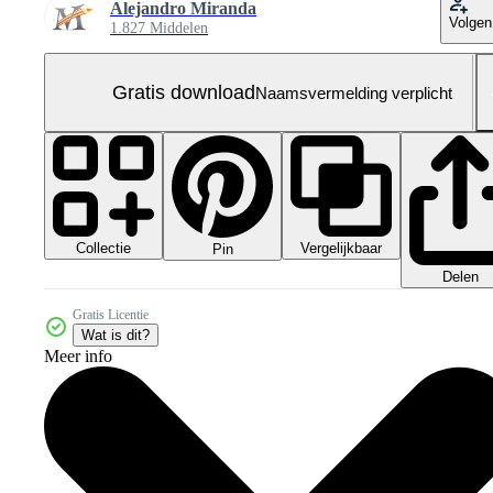
Alejandro Miranda
Volgen
1.827 Middelen
Gratis download
Naamsvermelding verplicht
Collectie
Vergelijkbaar
Pin
Delen
Gratis Licentie
Wat is dit?
Meer info