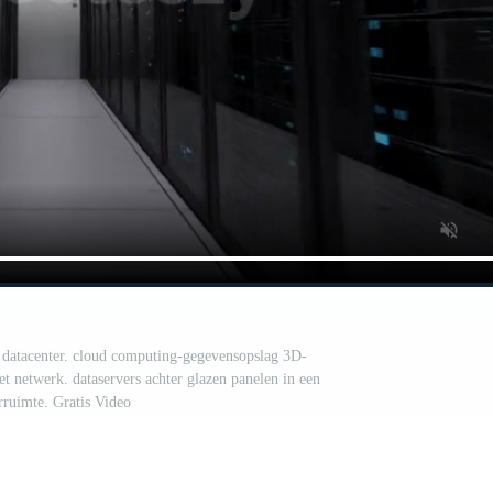
 datacenter. cloud computing-gegevensopslag 3D-
t netwerk. dataservers achter glazen panelen in een
rruimte. Gratis Video