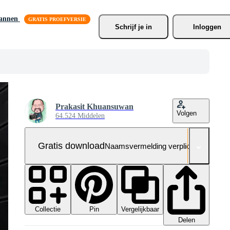
lannen
Schrijf je
 in
Inloggen
Prakasit Khuansuwan
Volgen
64.524 Middelen
Gratis download
Naamsvermelding verplicht
Collectie
Vergelijkbaar
Pin
Delen