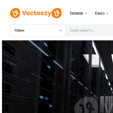
Vectoren
Foto's
Videos
Alle Afbeeldingen
Foto's
PNGs
PSDs
SVGs
Sjablonen
Vectoren
Videos
Motion graphics
Redactionele Afbeeldingen
Redactionele Evenementen