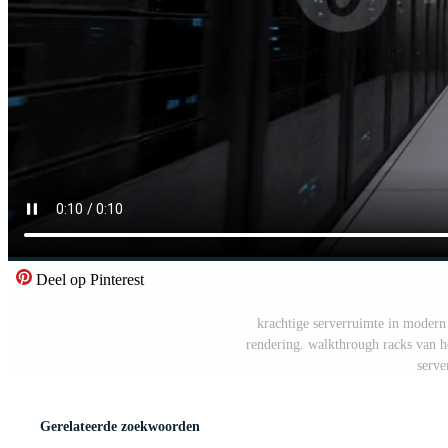
Deel op Pinterest
krachtige serverruimte in modern
rendering. walkthrough racks van he
serve
Gerelateerde zoekwoorden