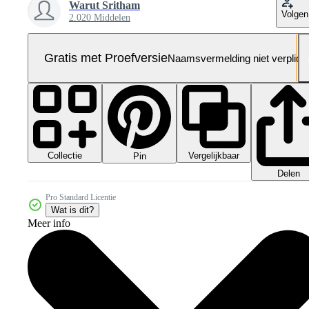
Warut Sritham
Volgen
2.020 Middelen
Gratis met Proefversie
Naamsvermelding niet verplich
Collectie
Vergelijkbaar
Pin
Delen
Pro Standard Licentie
Wat is dit?
Meer info