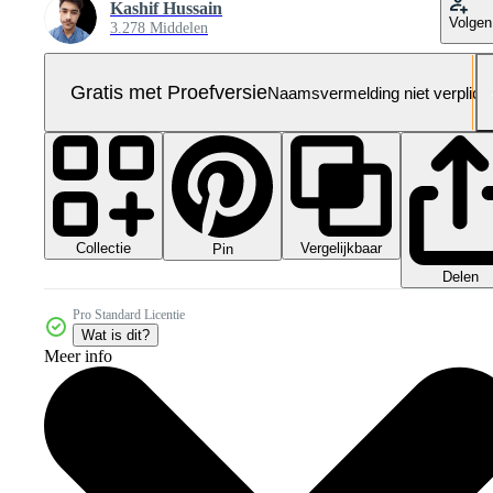
Kashif Hussain
Volgen
3.278 Middelen
Gratis met Proefversie
Naamsvermelding niet verplich
Collectie
Vergelijkbaar
Pin
Delen
Pro Standard Licentie
Wat is dit?
Meer info