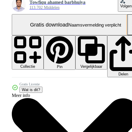
Towfiqu ahamed barbhuiya
Volgen
113.702 Middelen
Gratis download
Naamsvermelding verplicht
Collectie
Vergelijkbaar
Pin
Delen
Gratis Licentie
Wat is dit?
Meer info