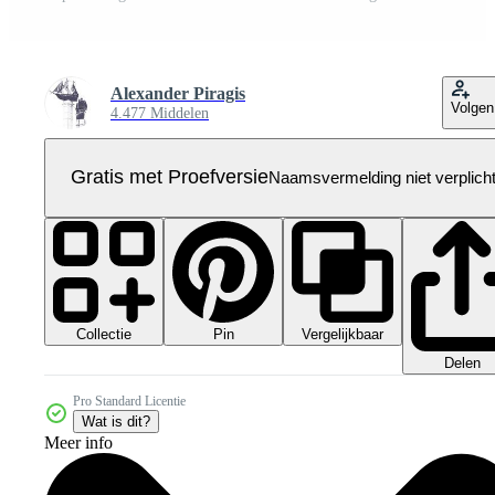
Alexander Piragis
Volgen
4.477 Middelen
Gratis met Proefversie
Naamsvermelding niet verplich
Collectie
Vergelijkbaar
Pin
Delen
Pro Standard Licentie
Wat is dit?
Meer info