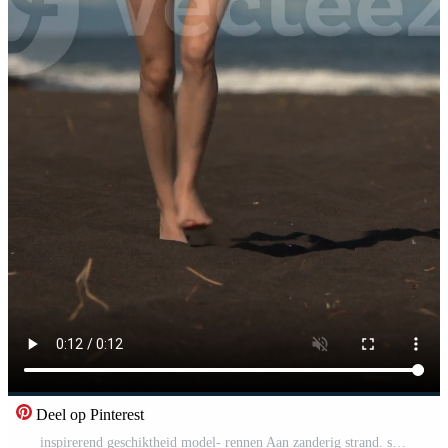
Deel op Pinterest
inspirerend geschiktheid model- rennen Aan zanderig strand. sporter vervelend wit bikini badmode gedurende zomer strand opleiding Aan zonnig dag. voorkant visie, handheld schot, verticaal echt tijd , zoom uit Pro Video