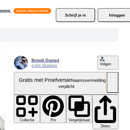
lannen
Schrijf je
 in
Inloggen
Benoit Daoust
Volgen
4.094 Middelen
Gratis met Proefversie
Naamsvermelding niet
verplicht
Collectie
Vergelijkbaar
Pin
Delen