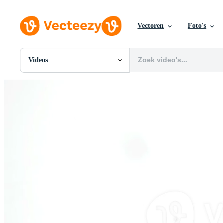
Vectoren
Foto's
Videos
Alle Afbeeldingen
Foto's
PNGs
PSDs
SVGs
Sjablonen
Vectoren
Videos
Motion graphics
Redactionele Afbeeldingen
Redactionele Evenementen