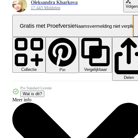
Oleksandra Kharkova
Volgen
17.443 Middelen
Gratis met Proefversie
Naamsvermelding niet verplich
Collectie
Vergelijkbaar
Pin
Delen
Pro Standard Licentie
Wat is dit?
Meer info