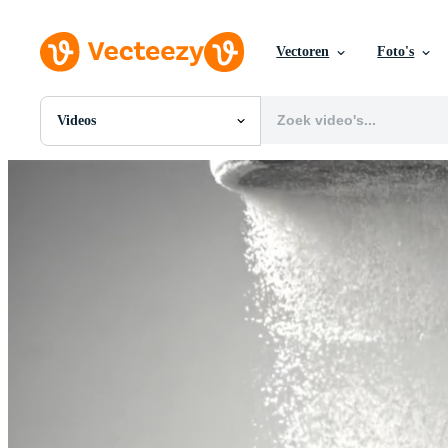
Vectoren
Foto's
Videos
Alle Afbeeldingen
Foto's
PNGs
PSDs
SVGs
Sjablonen
Vectoren
Videos
Motion graphics
Redactionele Afbeeldingen
Redactionele Evenementen