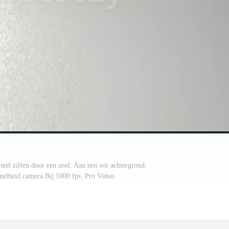
el ziften door een zeef. Aan een wit achtergrond.
nelheid camera Bij 1000 fps. Pro Video