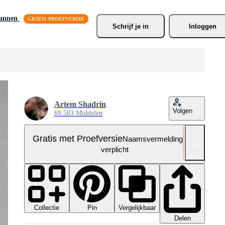
lannen
Schrijf je
 in
Inloggen
Artem Shadrin
Volgen
69.583 Middelen
Gratis met Proefversie
Naamsvermelding niet
verplicht
Collectie
Vergelijkbaar
Pin
Delen