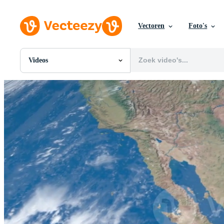
Vectoren
Foto's
Videos
Alle Afbeeldingen
Foto's
PNGs
PSDs
SVGs
Sjablonen
Vectoren
Videos
Motion graphics
Redactionele Afbeeldingen
Redactionele Evenementen