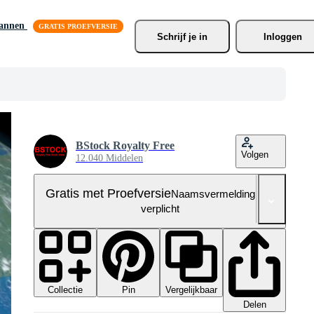
lannen
Schrijf je
 in
Inloggen
BStock Royalty Free
Volgen
12.040 Middelen
Gratis met Proefversie
Naamsvermelding niet
verplicht
Collectie
Vergelijkbaar
Pin
Delen