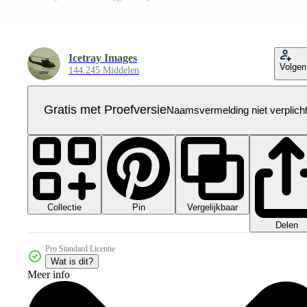
Icetray Images
Volgen
144.245 Middelen
Gratis met Proefversie
Naamsvermelding niet verplich
Collectie
Vergelijkbaar
Pin
Delen
Pro Standard Licentie
Wat is dit?
Meer info