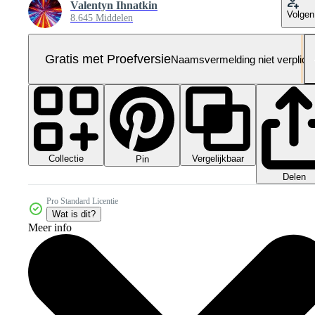
Valentyn Ihnatkin
Volgen
8.645 Middelen
Gratis met Proefversie
Naamsvermelding niet verplich
Collectie
Vergelijkbaar
Pin
Delen
Pro Standard Licentie
Wat is dit?
Meer info