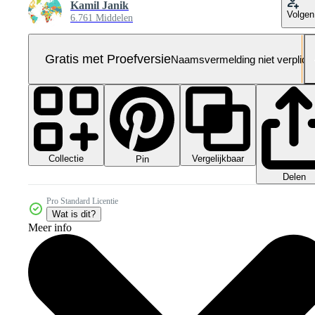
Kamil Janik
Volgen
6.761 Middelen
Gratis met Proefversie
Naamsvermelding niet verplich
Collectie
Vergelijkbaar
Pin
Delen
Pro Standard Licentie
Wat is dit?
Meer info