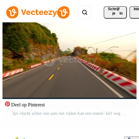
Schrijf 
In
je
in
Deel op Pinterest
fpv vlucht achter een auto het rijden Aan een toneel- klif weg Aan kat ba eiland Vietnam Pro Video