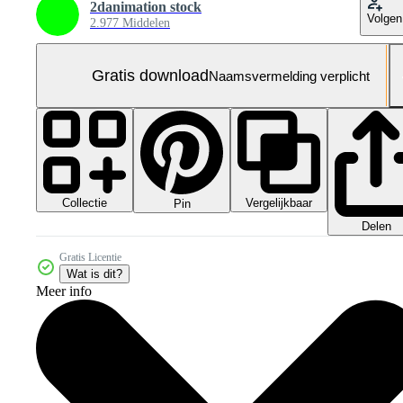
2danimation stock
Volgen
2.977 Middelen
Gratis download
Naamsvermelding verplicht
Collectie
Vergelijkbaar
Pin
Delen
Gratis Licentie
Wat is dit?
Meer info