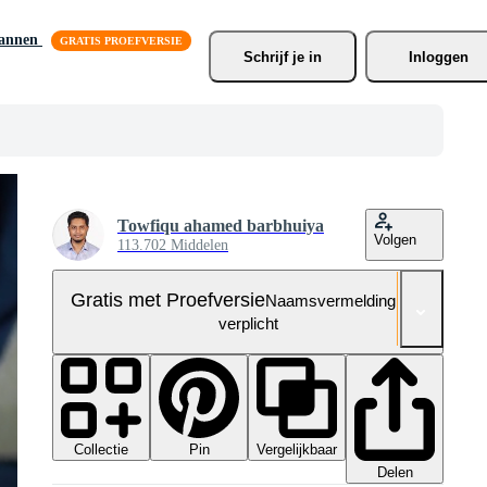
lannen
Schrijf je
 in
Inloggen
Towfiqu ahamed barbhuiya
Volgen
113.702 Middelen
Gratis met Proefversie
Naamsvermelding niet
verplicht
Collectie
Vergelijkbaar
Pin
Delen