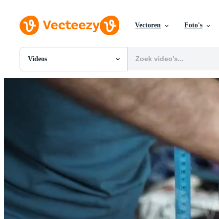
Vectoren
Foto's
Videos
Alle Afbeeldingen
Foto's
PNGs
PSDs
SVGs
Sjablonen
Vectoren
Videos
Motion graphics
Redactionele Afbeeldingen
Redactionele Evenementen