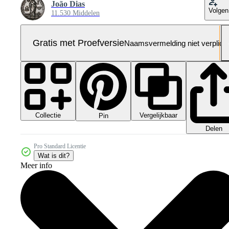
João Dias
Volgen
11.530 Middelen
Gratis met Proefversie
Naamsvermelding niet verplich
Collectie
Vergelijkbaar
Pin
Delen
Pro Standard Licentie
Wat is dit?
Meer info