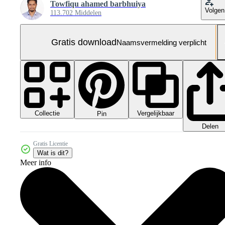
Towfiqu ahamed barbhuiya
Volgen
113.702 Middelen
Gratis download
Naamsvermelding verplicht
Collectie
Vergelijkbaar
Pin
Delen
Gratis Licentie
Wat is dit?
Meer info