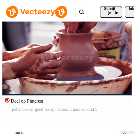
Schrijf 
In
je
in
Deel op Pinterest
pottenbakker geeft les zijn ambacht naar de kind 5