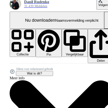
Danil Rudenko
Volgen
31.439 Middelen
Nu downloaden
Naamsvermelding verplicht
Collectie
Vergelijkbaar
Pin
Delen
Alleen voor redactioneel gebruik
Wat is dit?
Meer info