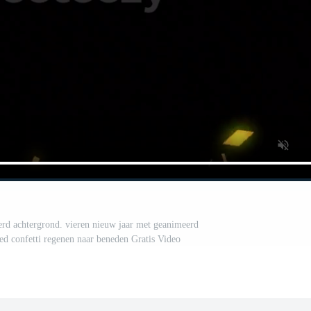
eerd achtergrond. vieren nieuw jaar met geanimeerd
d confetti regenen naar beneden Gratis Video