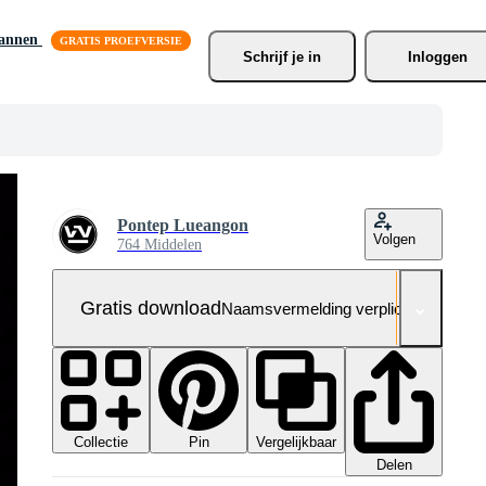
lannen
Schrijf je
 in
Inloggen
Pontep Lueangon
Volgen
764 Middelen
Gratis download
Naamsvermelding verplicht
Collectie
Vergelijkbaar
Pin
Delen