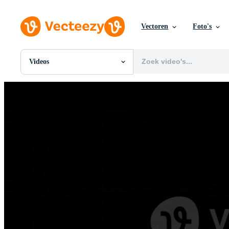
Vectoren
Foto's
Videos
Alle Afbeeldingen
Foto's
PNGs
PSDs
SVGs
Sjablonen
Vectoren
Videos
Motion graphics
Redactionele Afbeeldingen
Redactionele Evenementen