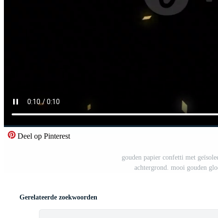
Deel op Pinterest
gouden papier confetti met geïsol
achtergrond. mooi gouden gloe
Gerelateerde zoekwoorden