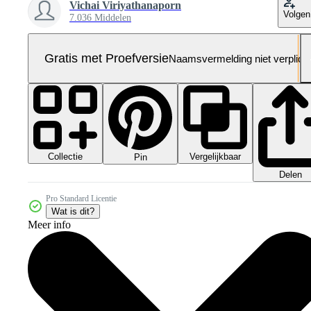
Vichai Viriyathanaporn
Volgen
7.036 Middelen
Gratis met Proefversie
Naamsvermelding niet verplich
Collectie
Vergelijkbaar
Pin
Delen
Pro Standard Licentie
Wat is dit?
Meer info