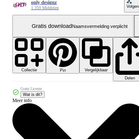
only designz
Volgen
1.359 Middelen
Gratis download
Naamsvermelding verplicht
Collectie
Vergelijkbaar
Pin
Delen
Gratis Licentie
Wat is dit?
Meer info