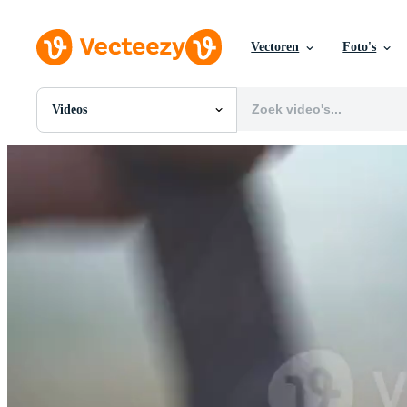
Vectoren
Foto's
Videos
Alle Afbeeldingen
Foto's
PNGs
PSDs
SVGs
Sjablonen
Vectoren
Videos
Motion graphics
Redactionele Afbeeldingen
Redactionele Evenementen