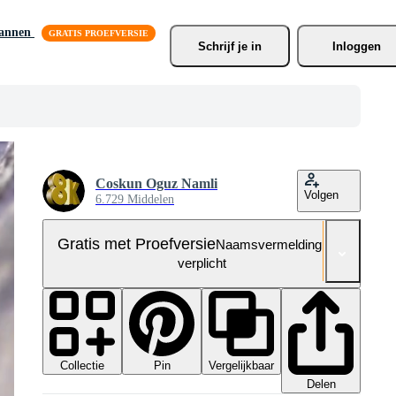
lannen
Schrijf je
 in
Inloggen
Coskun Oguz Namli
Volgen
6.729 Middelen
Gratis met Proefversie
Naamsvermelding niet
verplicht
Collectie
Vergelijkbaar
Pin
Delen