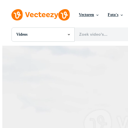
Vectoren
Foto's
Videos
Alle Afbeeldingen
Foto's
PNGs
PSDs
SVGs
Sjablonen
Vectoren
Videos
Motion graphics
Redactionele Afbeeldingen
Redactionele Evenementen