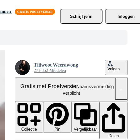
lannen
Schrijf je
 in
Inloggen
Titiwoot Weerawong
Volgen
271.852 Middelen
Gratis met Proefversie
Naamsvermelding niet
verplicht
Collectie
Vergelijkbaar
Pin
Delen