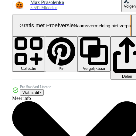
Max Prasolenko
Volgen
5.591 Middelen
Gratis met Proefversie
Naamsvermelding niet verplich
Collectie
Vergelijkbaar
Pin
Delen
Pro Standard Licentie
Wat is dit?
Meer info