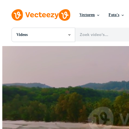
Vectoren
Foto's
Videos
Alle Afbeeldingen
Foto's
PNGs
PSDs
SVGs
Sjablonen
Vectoren
Videos
Motion graphics
Redactionele Afbeeldingen
Redactionele Evenementen