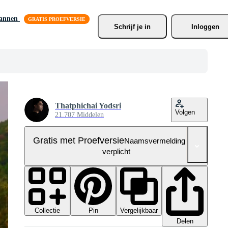
lannen
Schrijf je
 in
Inloggen
Thatphichai Yodsri
Volgen
21.707 Middelen
Gratis met Proefversie
Naamsvermelding niet
verplicht
Collectie
Vergelijkbaar
Pin
Delen