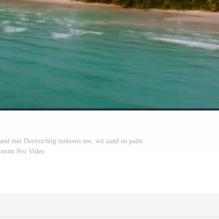
trand met Doorzichtig turkoois zee, wit zand en palm
boom Pro Video