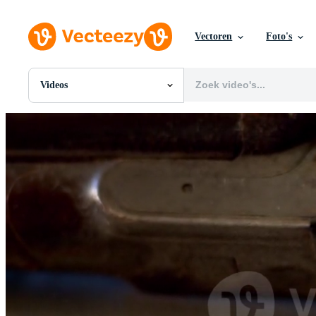
Vectoren
Foto's
Videos
Alle Afbeeldingen
Foto's
PNGs
PSDs
SVGs
Sjablonen
Vectoren
Videos
Motion graphics
Redactionele Afbeeldingen
Redactionele Evenementen