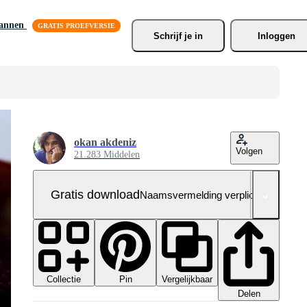
lannen
Schrijf je
 in
Inloggen
okan akdeniz
Volgen
21.283 Middelen
Gratis download
Naamsvermelding verplicht
Collectie
Vergelijkbaar
Pin
Delen