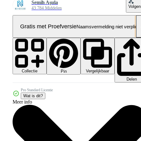
Semih Aşula
Volgen
43.784 Middelen
Gratis met Proefversie
Naamsvermelding niet verplich
Collectie
Vergelijkbaar
Pin
Delen
Pro Standard Licentie
Wat is dit?
Meer info