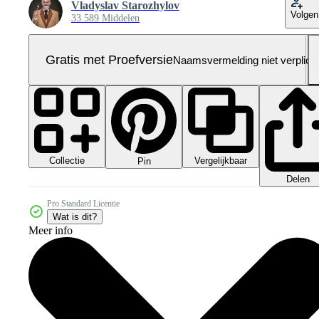
Vladyslav Starozhylov
Volgen
33.589 Middelen
Gratis met Proefversie
Naamsvermelding niet verplich
Collectie
Vergelijkbaar
Pin
Delen
Pro Standard Licentie
Wat is dit?
Meer info