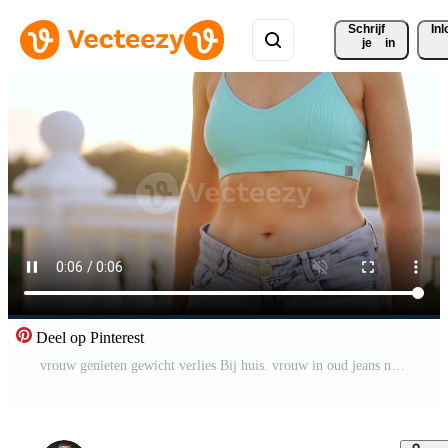
Schrijf 
In
je
in
Deel op Pinterest
vrouw genieten gewicht verlies Bij huis. vrouw in oud jeans na geslaagd eetpatroon. Pro Video