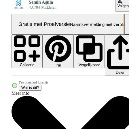
Semih Aşula
Volgen
43.784 Middelen
Gratis met Proefversie
Naamsvermelding niet verplich
Collectie
Vergelijkbaar
Pin
Delen
Pro Standard Licentie
Wat is dit?
Meer info