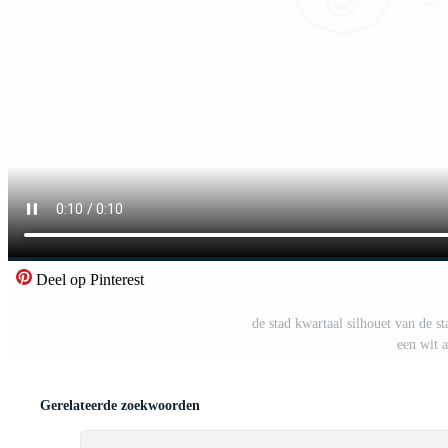
Deel op Pinterest
de stad kwartaal silhouet van de st
een wit 
Gerelateerde zoekwoorden