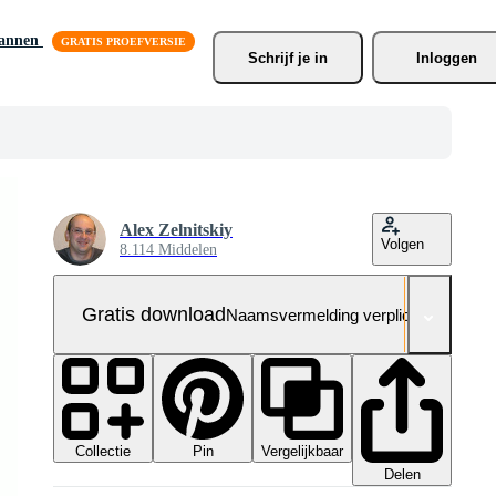
lannen
Schrijf je
 in
Inloggen
Alex Zelnitskiy
Volgen
8.114 Middelen
Gratis download
Naamsvermelding verplicht
Collectie
Vergelijkbaar
Pin
Delen