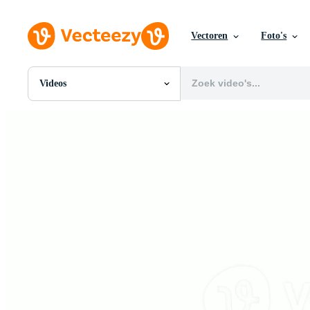
Vectoren
Foto's
Videos
Alle Afbeeldingen
Foto's
PNGs
PSDs
SVGs
Sjablonen
Vectoren
Videos
Motion graphics
Redactionele Afbeeldingen
Redactionele Evenementen