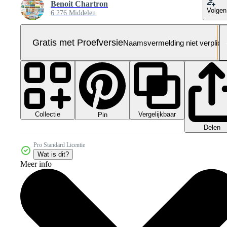
Benoit Chartron
Volgen
6.276 Middelen
Gratis met Proefversie
Naamsvermelding niet verplich
Collectie
Vergelijkbaar
Pin
Delen
Pro Standard Licentie
Wat is dit?
Meer info