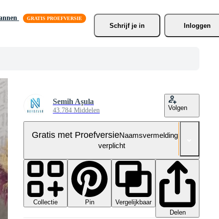
lannen
Schrijf je
 in
Inloggen
Semih Aşula
Volgen
43.784 Middelen
Gratis met Proefversie
Naamsvermelding niet
verplicht
Collectie
Vergelijkbaar
Pin
Delen