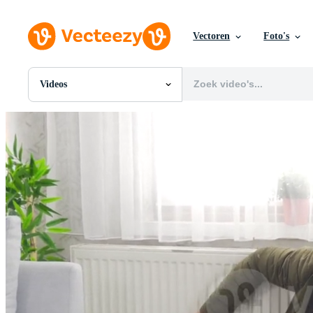
Vectoren
Foto's
Videos
Alle Afbeeldingen
Foto's
PNGs
PSDs
SVGs
Sjablonen
Vectoren
Videos
Motion graphics
Redactionele Afbeeldingen
Redactionele Evenementen