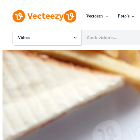
Vectoren
Foto's
Videos
Alle Afbeeldingen
Foto's
PNGs
PSDs
SVGs
Sjablonen
Vectoren
Videos
Motion graphics
Redactionele Afbeeldingen
Redactionele Evenementen