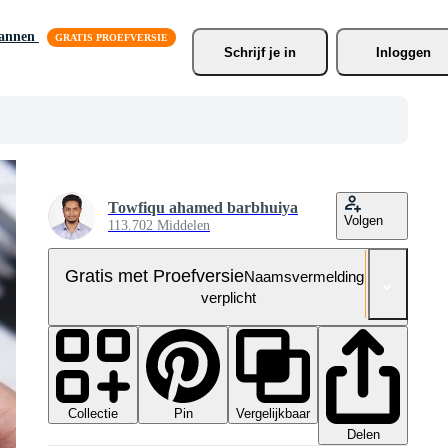
lannen
Schrijf je
 in
Inloggen
Towfiqu ahamed barbhuiya
Volgen
113.702 Middelen
Gratis met Proefversie
Naamsvermelding niet
verplicht
Collectie
Vergelijkbaar
Pin
Delen