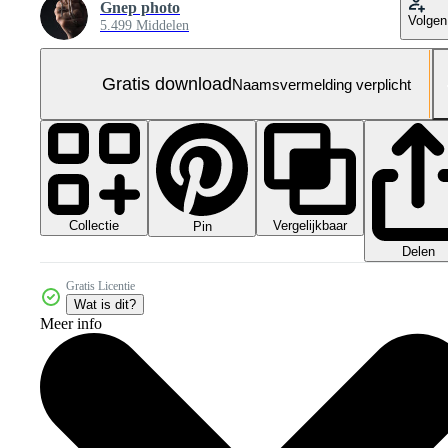
Gnep photo
Volgen
5.499 Middelen
Gratis download
Naamsvermelding verplicht
Collectie
Vergelijkbaar
Pin
Delen
Gratis Licentie
Wat is dit?
Meer info