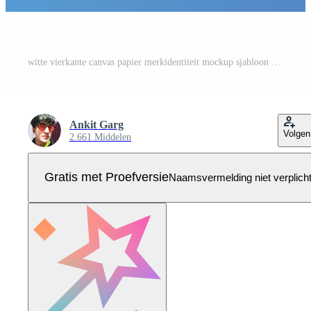
witte vierkante canvas papier merkidentiteit mockup sjabloon voor zakelijke verpakking presentatie realistische afbeelding Pro Vector
Ankit Garg
Volgen
2.661 Middelen
Gratis met Proefversie
Naamsvermelding niet verplich