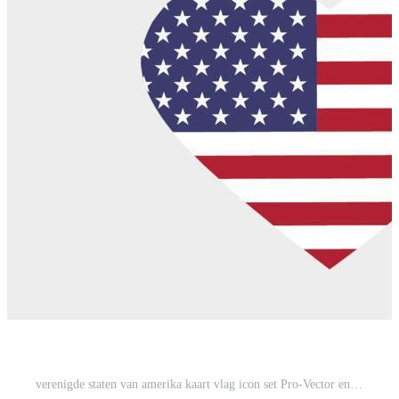
verenigde staten van amerika kaart vlag icon set Pro-Vector en Pro-SVG