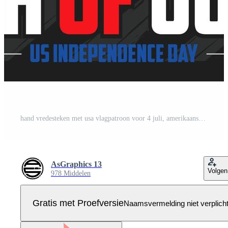
hand vredesteken met usa vlagpatroon voor 4 juli, amerikaanse onafhankelijkheidsdag en veteranendag Pro Vector
AsGraphics 13
Volgen
978 Middelen
Gratis met Proefversie
Naamsvermelding niet verplich