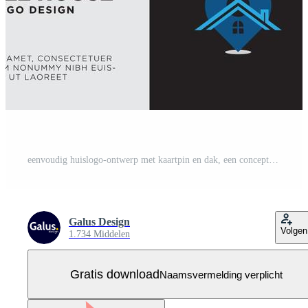
eenvoudig huislogo-ontwerp met kaartpin en dak, een concept voor lokaal of een plaats en dakdekkersbedrijf Gratis Vector
Galus Design
Volgen
1.734 Middelen
Gratis download
Naamsvermelding verplicht