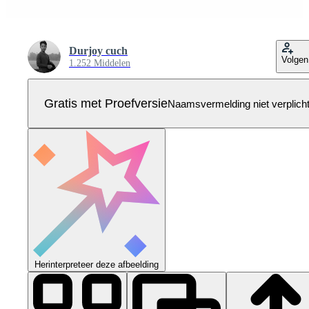
Durjoy cuch
Volgen
1.252 Middelen
Gratis met Proefversie
Naamsvermelding niet verplich
Herinterpreteer deze afbeelding