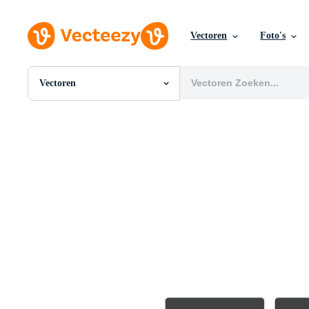
Vectoren
Foto's
Vectoren
Alle Afbeeldingen
Foto's
PNGs
PSDs
SVGs
Sjablonen
Vectoren
Videos
Motion graphics
Redactionele Afbeeldingen
Redactionele Evenementen