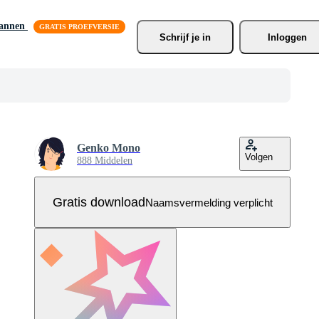
lannen
Schrijf je
 in
Inloggen
Genko Mono
Volgen
888 Middelen
Gratis download
Naamsvermelding verplicht