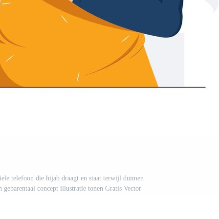
e telefoon die hijab draagt en staat terwijl duimen
 gebarentaal concept illustratie tonen Gratis Vector