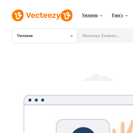
Vectoren
Foto's
Vectoren
Alle Afbeeldingen
Foto's
PNGs
PSDs
SVGs
Sjablonen
Vectoren
Videos
Motion graphics
Redactionele Afbeeldingen
Redactionele Evenementen